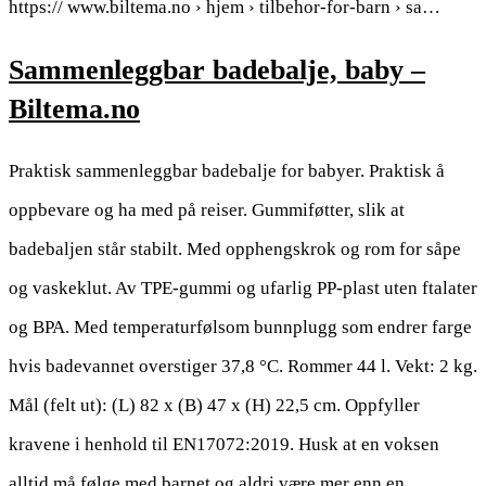
https:// www.biltema.no › hjem › tilbehor-for-barn › sa…
Sammenleggbar badebalje, baby –
Biltema.no
Praktisk sammenleggbar badebalje for babyer. Praktisk å
oppbevare og ha med på reiser. Gummiføtter, slik at
badebaljen står stabilt. Med opphengskrok og rom for såpe
og vaskeklut. Av TPE-gummi og ufarlig PP-plast uten ftalater
og BPA. Med temperaturfølsom bunnplugg som endrer farge
hvis badevannet overstiger 37,8 °C. Rommer 44 l. Vekt: 2 kg.
Mål (felt ut): (L) 82 x (B) 47 x (H) 22,5 cm. Oppfyller
kravene i henhold til EN17072:2019. Husk at en voksen
alltid må følge med barnet og aldri være mer enn en