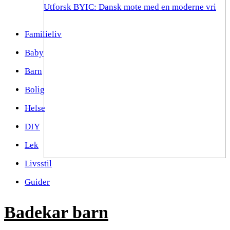
Utforsk BYIC: Dansk mote med en moderne vri
Familieliv
Baby
Barn
Bolig
Helse
DIY
Lek
Livsstil
Guider
Badekar barn