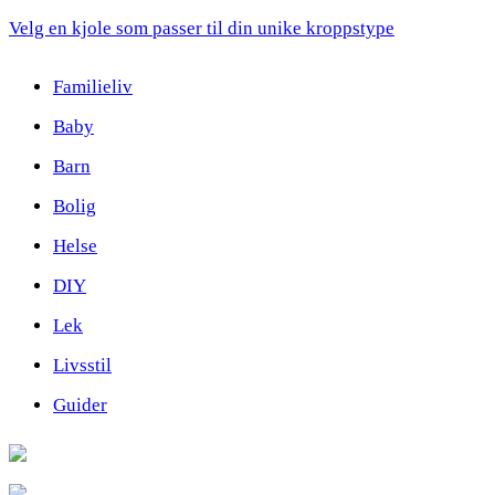
Velg en kjole som passer til din unike kroppstype
Familieliv
Baby
Barn
Bolig
Helse
DIY
Lek
Livsstil
Guider