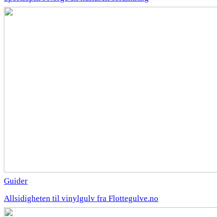
Guider
Allsidigheten til vinylgulv fra Flottegulve.no