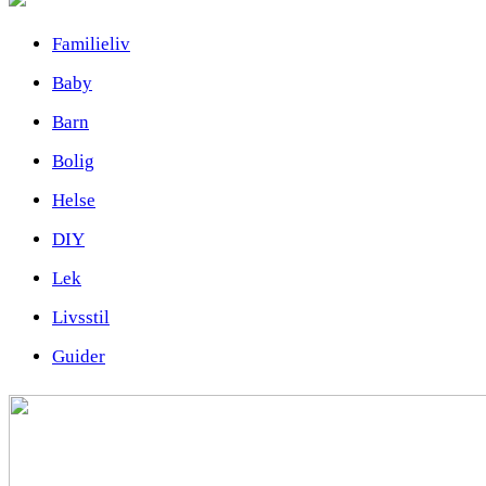
Familieliv
Baby
Barn
Bolig
Helse
DIY
Lek
Livsstil
Guider