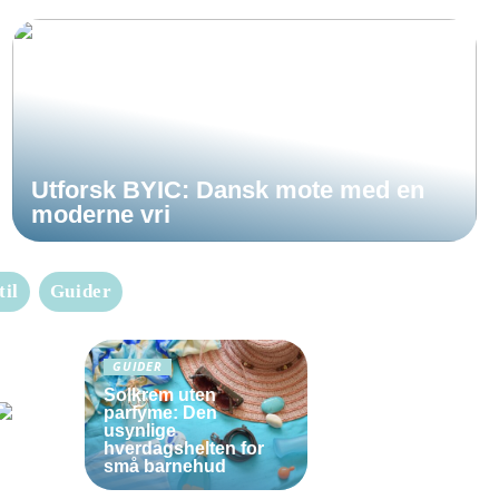
Utforsk BYIC: Dansk mote med en
moderne vri
til
Guider
GUIDER
Solkrem uten
parfyme: Den
usynlige
hverdagshelten for
små barnehud