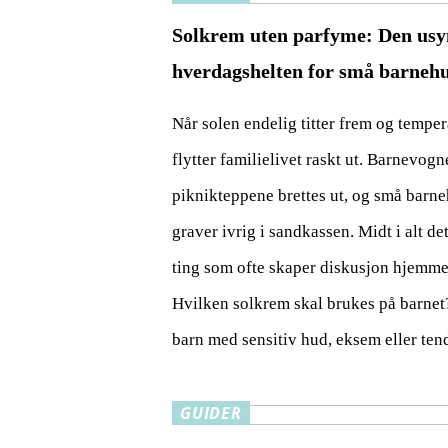
Solkrem uten parfyme: Den usy
hverdagshelten for små barneh
Når solen endelig titter frem og temper
flytter familielivet raskt ut. Barnevogne
piknikteppene brettes ut, og små barn
graver ivrig i sandkassen. Midt i alt det
ting som ofte skaper diskusjon hjemme
Hvilken solkrem skal brukes på barnet?​
barn med sensitiv hud, eksem eller te
GUIDER