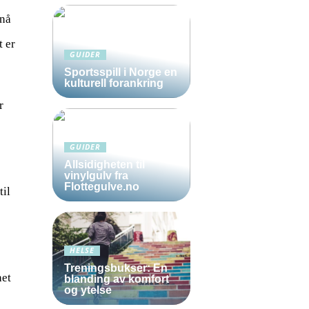
 nå
t er
GUIDER
Sportsspill i Norge en
kulturell forankring
r
GUIDER
Allsidigheten til
vinylgulv fra
Flottegulve.no
til
HELSE
Treningsbukser: En
het
blanding av komfort
og ytelse