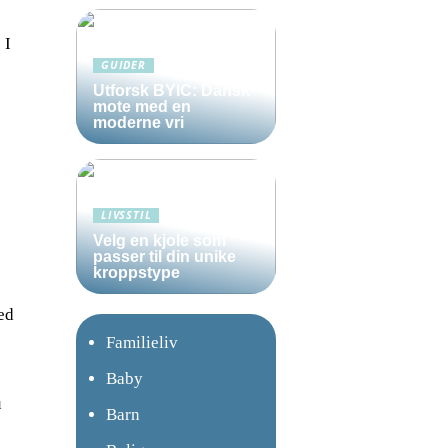
 I
GUIDER
Utforsk BYIC: Dansk
mote med en
moderne vri
LIVSSTIL
Velg en kjole som
passer til din unike
kroppstype
ed
Familieliv
Baby
u
Barn