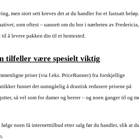
ng, men stort sett kreves det at du handler for et fastsatt beløp.
ernativet, som oftest – uansett om du bor i nærheten av Fredericia,
til å levere pakken din til et hentested.
 tilfeller være spesielt viktig
ammenligne priser (via f.eks. PriceRunner) fra forskjellige
utikker funnet det uunngåelig å drastisk redusere prisene på
gutter, så vel som for damer og herrer – og noen ganger til og m
ølge noen få internetttilbud etter salg før du handler, slik at d
n.