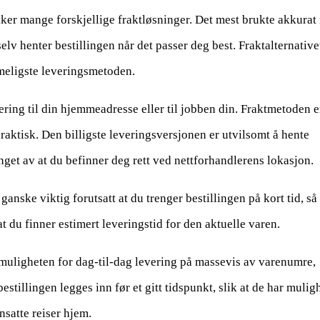
tikker mange forskjellige fraktløsninger. Det mest brukte akkurat
elv henter bestillingen når det passer deg best. Fraktalternative
imeligste leveringsmetoden.
ering til din hjemmeadresse eller til jobben din. Fraktmetoden e
praktisk. Den billigste leveringsversjonen er utvilsomt å hente
nget av at du befinner deg rett ved nettforhandlerens lokasjon.
anske viktig forutsatt at du trenger bestillingen på kort tid, så 
t du finner estimert leveringstid for den aktuelle varen.
r muligheten for dag-til-dag levering på massevis av varenumre,
estillingen legges inn før et gitt tidspunkt, slik at de har mulig
ansatte reiser hjem.