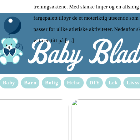
treningsøktene. Med slanke linjer og en allsidig
fargepalett tilbyr de et moteriktig utseende som
passer for ulike atletiske aktiviteter. Nedenfor s
vi ta en titt på […]
Baby
Barn
Bolig
Helse
DIY
Lek
Livss