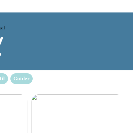
kal
til
Guider