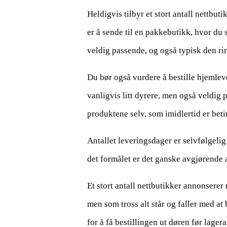
Heldigvis tilbyr et stort antall nettbu
er å sende til en pakkebutikk, hvor du s
veldig passende, og også typisk den r
Du bør også vurdere å bestille hjemlev
vanligvis litt dyrere, men også veldig 
produktene selv, som imidlertid er beti
Antallet leveringsdager er selvfølgelig g
det formålet er det ganske avgjørende a
Et stort antall nettbutikker annonsere
men som tross alt står og faller med at b
for å få bestillingen ut døren før lager