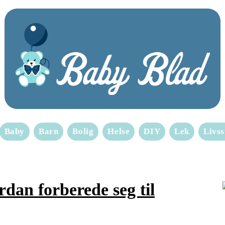
Baby
Barn
Bolig
Helse
DIY
Lek
Livss
dan forberede seg til