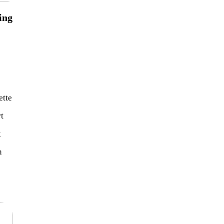
ing
ette
rt
k
n