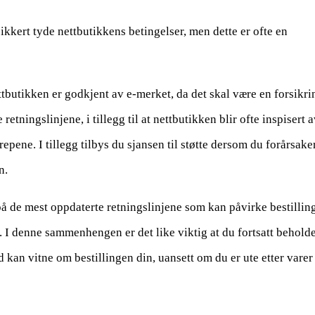
sikkert tyde nettbutikkens betingelser, men dette er ofte en
ttbutikken er godkjent av e-merket, da det skal være en forsikri
etningslinjene, i tillegg til at nettbutikken blir ofte inspisert 
ene. I tillegg tilbys du sjansen til støtte dersom du forårsake
n.
 på de mest oppdaterte retningslinjene som kan påvirke bestillin
 I denne sammenhengen er det like viktig at du fortsatt behold
id kan vitne om bestillingen din, uansett om du er ute etter varer 