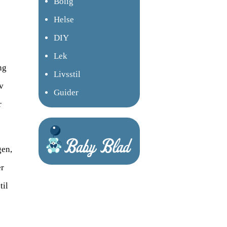
Bolig
Helse
DIY
Lek
ng
Livsstil
av
Guider
r
gen,
er
til