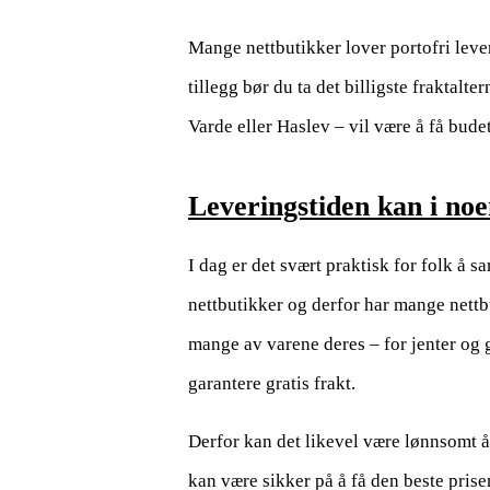
Mange nettbutikker lover portofri leveri
tillegg bør du ta det billigste fraktalt
Varde eller Haslev – vil være å få budet 
Leveringstiden kan i noen
I dag er det svært praktisk for folk å s
nettbutikker og derfor har mange nettb
mange av varene deres – for jenter og 
garantere gratis frakt.
Derfor kan det likevel være lønnsomt å f
kan være sikker på å få den beste prise