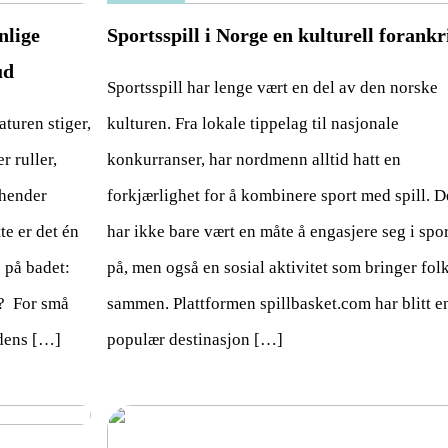
nlige
Sportsspill i Norge en kulturell forankr
ud
Sportsspill har lenge vært en del av den norske
aturen stiger,
kulturen. Fra lokale tippelag til nasjonale
r ruller,
konkurranser, har nordmenn alltid hatt en
ehender
forkjærlighet for å kombinere sport med spill. D
te er det én
har ikke bare vært en måte å engasjere seg i spo
 på badet:
på, men også en sosial aktivitet som bringer fol
 ​ For små
sammen. Plattformen spillbasket.com har blitt e
ndens […]
populær destinasjon […]