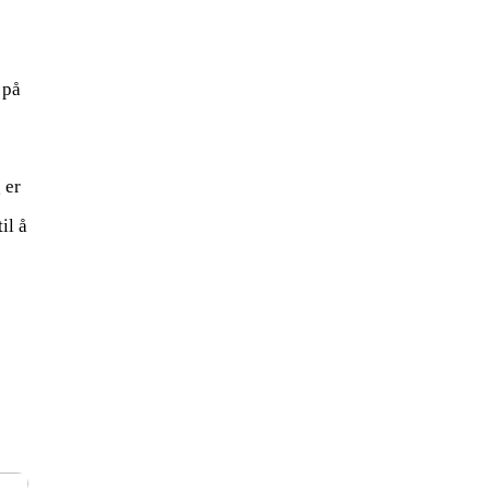
 på
 er
il å