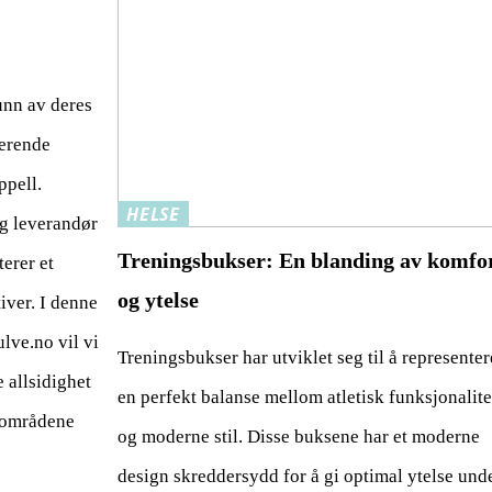
unn av deres
nerende
ppell.
HELSE
ig leverandør
Treningsbukser: En blanding av komfo
erer et
og ytelse
iver. I denne
lve.no vil vi
Treningsbukser har utviklet seg til å representer
 allsidighet
en perfekt balanse mellom atletisk funksjonalite
igområdene
og moderne stil. Disse buksene har et moderne
design skreddersydd for å gi optimal ytelse und