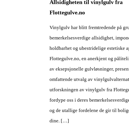
Allsidigheten til vinylgulv fra
Flottegulve.no
Vinylgulv har blitt fremtredende på gr
bemerkelsesverdige allsidighet, impo
holdbarhet og ubestridelige estetiske a
Flottegulve.no, en anerkjent og pålitel
av eksepsjonelle gulvløsninger, present
omfattende utvalg av vinylgulvalternat
utforskningen av vinylgulv fra Flottegu
fordype oss i deres bemerkelsesverdige
og de utallige fordelene de gir til bol
dine. […]