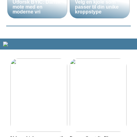
Utforsk BYIC: Dansk
Velg en kjole som
mote med en
passer til din unike
moderne vri
kroppstype