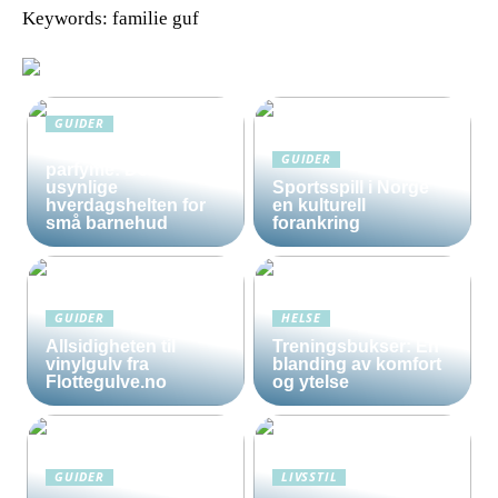
Keywords: familie guf
GUIDER
Solkrem uten
GUIDER
parfyme: Den
usynlige
Sportsspill i Norge
hverdagshelten for
en kulturell
små barnehud
forankring
GUIDER
HELSE
Allsidigheten til
Treningsbukser: En
vinylgulv fra
blanding av komfort
Flottegulve.no
og ytelse
GUIDER
LIVSSTIL