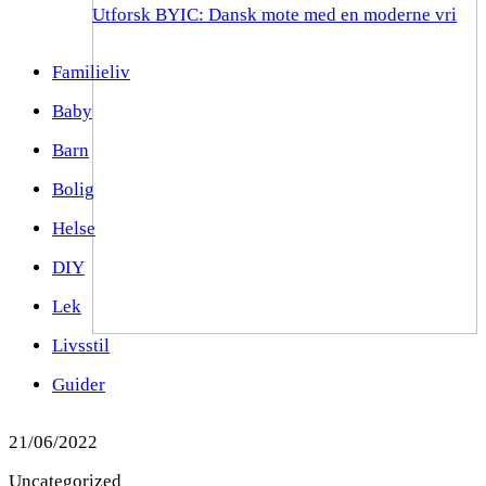
Utforsk BYIC: Dansk mote med en moderne vri
Familieliv
Baby
Barn
Bolig
Helse
DIY
Lek
Livsstil
Guider
21/06/2022
Uncategorized