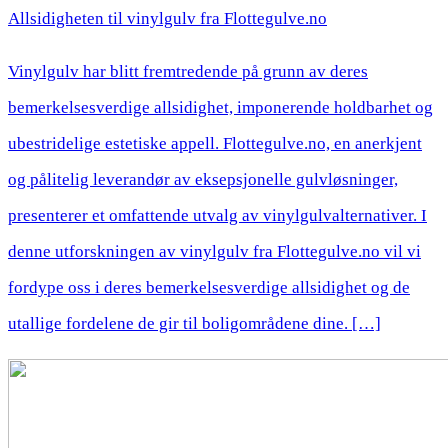
Allsidigheten til vinylgulv fra Flottegulve.no
Vinylgulv har blitt fremtredende på grunn av deres
bemerkelsesverdige allsidighet, imponerende holdbarhet og
ubestridelige estetiske appell. Flottegulve.no, en anerkjent
og pålitelig leverandør av eksepsjonelle gulvløsninger,
presenterer et omfattende utvalg av vinylgulvalternativer. I
denne utforskningen av vinylgulv fra Flottegulve.no vil vi
fordype oss i deres bemerkelsesverdige allsidighet og de
utallige fordelene de gir til boligområdene dine. […]