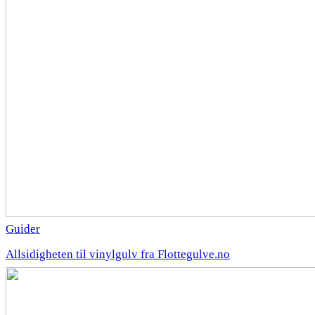
Guider
Allsidigheten til vinylgulv fra Flottegulve.no