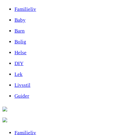
Familieliv
Baby
Barn
Bolig
Helse
DIY
Lek
Livsstil
Guider
Familieliv