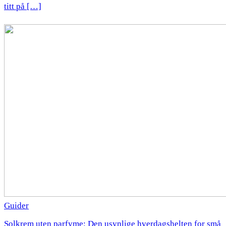
titt på […]
Guider
Solkrem uten parfyme: Den usynlige hverdagshelten for små