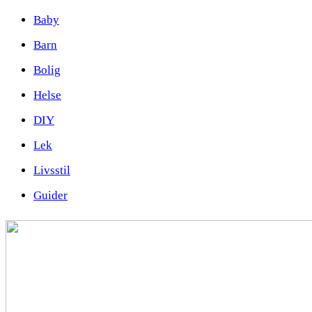
Baby
Barn
Bolig
Helse
DIY
Lek
Livsstil
Guider