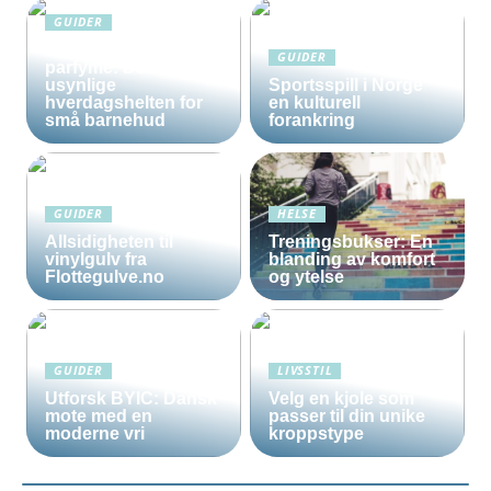
GUIDER
Solkrem uten
GUIDER
parfyme: Den
usynlige
Sportsspill i Norge
hverdagshelten for
en kulturell
små barnehud
forankring
GUIDER
HELSE
Allsidigheten til
Treningsbukser: En
vinylgulv fra
blanding av komfort
Flottegulve.no
og ytelse
GUIDER
LIVSSTIL
Utforsk BYIC: Dansk
Velg en kjole som
mote med en
passer til din unike
moderne vri
kroppstype