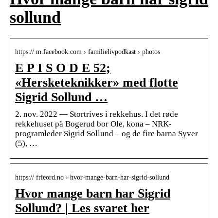
sollund
https:// m.facebook.com › familielivpodkast › photos
E P I S O D E 52;
«Hersketeknikker» med flotte
Sigrid Sollund …
2. nov. 2022 — Stortrives i rekkehus. I det røde
rekkehuset på Bogerud bor Ole, kona – NRK-
programleder Sigrid Sollund – og de fire barna Syver
(5), …
https:// frieord.no › hvor-mange-barn-har-sigrid-sollund
Hvor mange barn har Sigrid
Sollund? | Les svaret her