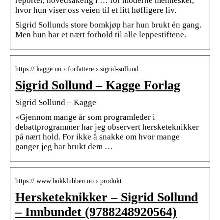
reporter, hovedsakelig i … for moderne mennesker,
hvor hun viser oss veien til et litt høfligere liv.
Sigrid Sollunds store bomkjøp har hun brukt én gang.
Men hun har et nært forhold til alle leppestiftene.
https:// kagge.no › forfattere › sigrid-sollund
Sigrid Sollund – Kagge Forlag
Sigrid Sollund – Kagge
«Gjennom mange år som programleder i
debattprogrammer har jeg observert hersketeknikker
på nært hold. For ikke å snakke om hvor mange
ganger jeg har brukt dem …
https:// www.bokklubben.no › produkt
Hersketeknikker – Sigrid Sollund
– Innbundet (9788248920564)