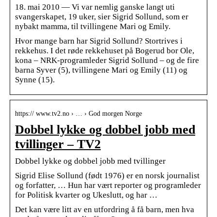
18. mai 2010 — Vi var nemlig ganske langt uti
svangerskapet, 19 uker, sier Sigrid Sollund, som er
nybakt mamma, til tvillingene Mari og Emily.
Hvor mange barn har Sigrid Sollund? Stortrives i
rekkehus. I det røde rekkehuset på Bogerud bor Ole,
kona – NRK-programleder Sigrid Sollund – og de fire
barna Syver (5), tvillingene Mari og Emily (11) og
Synne (15).
https:// www.tv2.no › … › God morgen Norge
Dobbel lykke og dobbel jobb med
tvillinger – TV2
Dobbel lykke og dobbel jobb med tvillinger
Sigrid Elise Sollund (født 1976) er en norsk journalist
og forfatter, … Hun har vært reporter og programleder
for Politisk kvarter og Ukeslutt, og har …
Det kan være litt av en utfordring å få barn, men hva