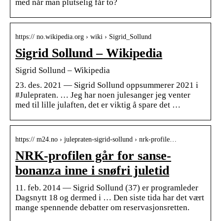
med når man plutselig får to?
https:// no.wikipedia.org › wiki › Sigrid_Sollund
Sigrid Sollund – Wikipedia
Sigrid Sollund – Wikipedia
23. des. 2021 — Sigrid Sollund oppsummerer 2021 i
#Julepraten. … Jeg har noen julesanger jeg venter
med til lille julaften, det er viktig å spare det …
https:// m24.no › julepraten-sigrid-sollund › nrk-profile…
NRK-profilen går for sanse-
bonanza inne i snøfri juletid
11. feb. 2014 — Sigrid Sollund (37) er programleder
Dagsnytt 18 og dermed i … Den siste tida har det vært
mange spennende debatter om reservasjonsretten.