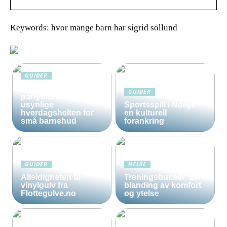
Keywords: hvor mange barn har sigrid sollund
GUIDER
Solkrem uten
GUIDER
parfyme: Den
usynlige
Sportsspill i Norge
hverdagshelten for
en kulturell
små barnehud
forankring
GUIDER
HELSE
Allsidigheten til
Treningsbukser: En
vinylgulv fra
blanding av komfort
Flottegulve.no
og ytelse