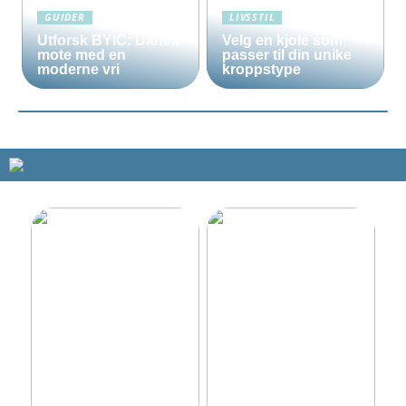
GUIDER
LIVSSTIL
Utforsk BYIC: Dansk
Velg en kjole som
mote med en
passer til din unike
moderne vri
kroppstype