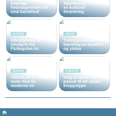
usynlige
Sportsspill i Norge
hverdagshelten for
en kulturell
små barnehud
forankring
GUIDER
HELSE
Allsidigheten til
Treningsbukser: En
vinylgulv fra
blanding av komfort
Flottegulve.no
og ytelse
GUIDER
LIVSSTIL
Utforsk BYIC: Dansk
Velg en kjole som
mote med en
passer til din unike
moderne vri
kroppstype