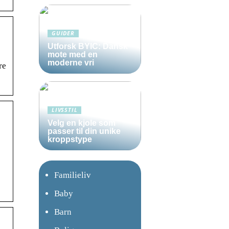
GUIDER
Utforsk BYIC: Dansk
mote med en
moderne vri
re
LIVSSTIL
Velg en kjole som
passer til din unike
kroppstype
Familieliv
Baby
Barn