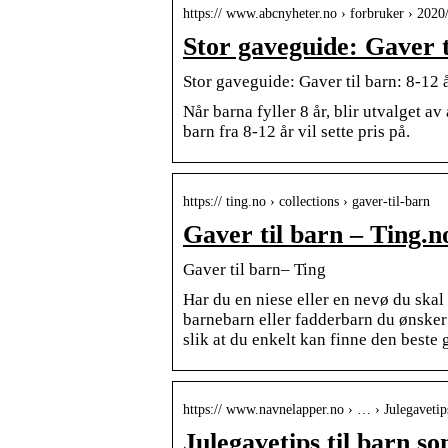
https:// www.abcnyheter.no › forbruker › 202
Stor gaveguide: Gaver t
Stor gaveguide: Gaver til barn: 8-12 
Når barna fyller 8 år, blir utvalget av
barn fra 8-12 år vil sette pris på.
https:// ting.no › collections › gaver-til-barn
Gaver til barn – Ting.n
Gaver til barn– Ting
Har du en niese eller en nevø du skal 
barnebarn eller fadderbarn du ønsker å
slik at du enkelt kan finne den beste 
https:// www.navnelapper.no › … › Julegavetips
Julegavetips til barn s