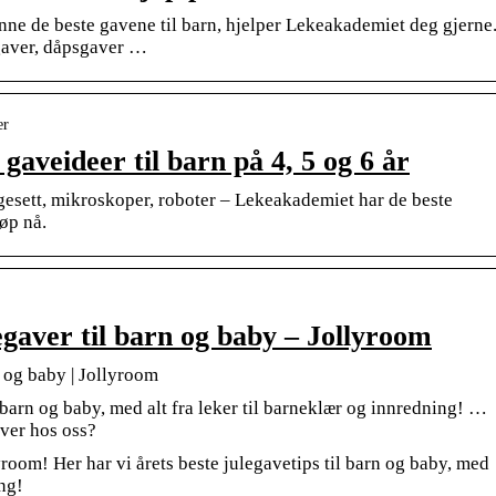
 finne de beste gavene til barn, hjelper Lekeakademiet deg gjerne
sgaver, dåpsgaver …
er
aveideer til barn på 4, 5 og 6 år
gesett, mikroskoper, roboter – Lekeakademiet har de beste
jøp nå.
legaver til barn og baby – Jollyroom
n og baby | Jollyroom
l barn og baby, med alt fra leker til barneklær og innredning! …
aver hos oss?
room! Her har vi årets beste julegavetips til barn og baby, med
ing!