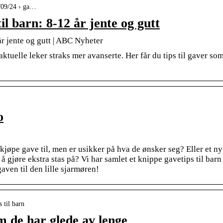
0/09/24 › ga…
il barn: 8-12 år jente og gutt
år jente og gutt | ABC Nyheter
 aktuelle leker straks mer avanserte. Her får du tips til gaver so
o
kjøpe gave til, men er usikker på hva de ønsker seg? Eller et ny
 gjøre ekstra stas på? Vi har samlet et knippe gavetips til barn
gaven til den lille sjarmøren!
 til barn
om de har glede av lenge