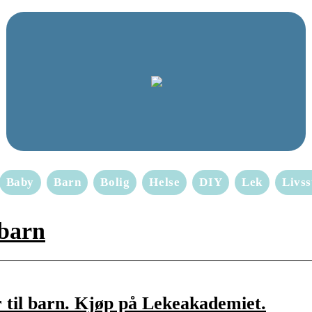
Baby
Barn
Bolig
Helse
DIY
Lek
Livss
 barn
r til barn. Kjøp på Lekeakademiet.