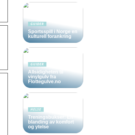
.
GUIDER
Sportsspill i Norge en
kulturell forankring
GUIDER
Allsidigheten til
vinylgulv fra
Flottegulve.no
HELSE
Treningsbukser: En
blanding av komfort
og ytelse