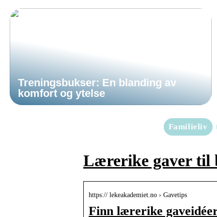
Treningsbukser: En blanding av
komfort og ytelse
Familieliv
Lærerike gaver til
https:// lekeakademiet.no › Gavetips
Finn lærerike gaveidée