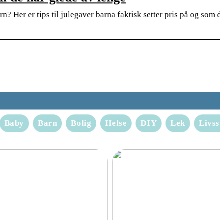
rn? Her er tips til julegaver barna faktisk setter pris på og som 
Baby
Barn
Bolig
Helse
DIY
Lek
Livss