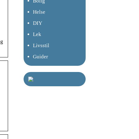
Bolig
Helse
DIY
Lek
eg
Livsstil
Guider