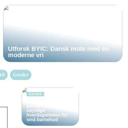
Utforsk BYIC: Dansk mote med en
moderne vri
til
Guider
GUIDER
Solkrem uten
parfyme: Den
usynlige
hverdagshelten for
små barnehud