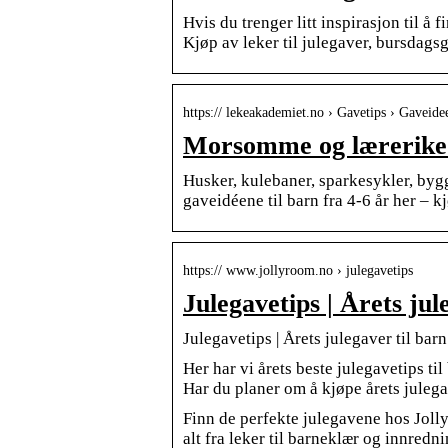
Hvis du trenger litt inspirasjon til å
Kjøp av leker til julegaver, bursdag
https:// lekeakademiet.no › Gavetips › Gaveide
Morsomme og lærerike g
Husker, kulebaner, sparkesykler, byg
gaveidéene til barn fra 4-6 år her – k
https:// www.jollyroom.no › julegavetips
Julegavetips | Årets ju
Julegavetips | Årets julegaver til bar
Her har vi årets beste julegavetips ti
Har du planer om å kjøpe årets juleg
Finn de perfekte julegavene hos Jolly
alt fra leker til barneklær og innredn