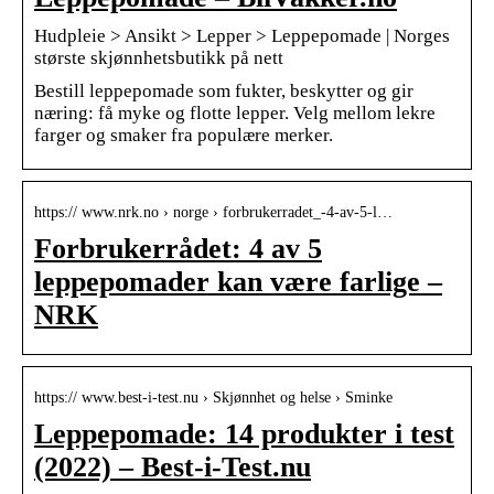
Hudpleie > Ansikt > Lepper > Leppepomade | Norges
største skjønnhetsbutikk på nett
Bestill leppepomade som fukter, beskytter og gir
næring: få myke og flotte lepper. Velg mellom lekre
farger og smaker fra populære merker.
https:// www.nrk.no › norge › forbrukerradet_-4-av-5-l…
Forbrukerrådet: 4 av 5
leppepomader kan være farlige –
NRK
https:// www.best-i-test.nu › Skjønnhet og helse › Sminke
Leppepomade: 14 produkter i test
(2022) – Best-i-Test.nu