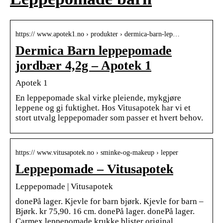
https:// www.apotek1.no › produkter › dermica-barn-lep…
Dermica Barn leppepomade
jordbær 4,2g – Apotek 1
Apotek 1
En leppepomade skal virke pleiende, mykgjøre
leppene og gi fuktighet. Hos Vitusapotek har vi et
stort utvalg leppepomader som passer et hvert behov.
https:// www.vitusapotek.no › sminke-og-makeup › lepper
Leppepomade – Vitusapotek
Leppepomade | Vitusapotek
donePå lager. Kjevle for barn bjørk. Kjevle for barn –
Bjørk. kr 75,90. 16 cm. donePå lager. donePå lager.
Carmex leppepomade krukke blister original.