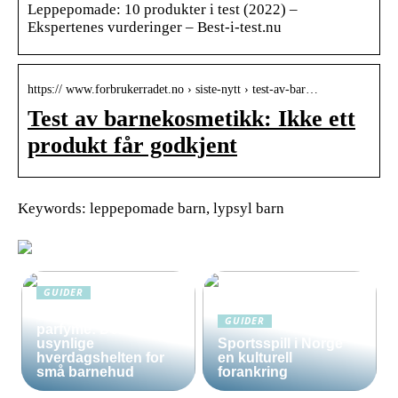
Leppepomade: 10 produkter i test (2022) –
Ekspertenes vurderinger – Best-i-test.nu
https:// www.forbrukerradet.no › siste-nytt › test-av-bar…
Test av barnekosmetikk: Ikke ett
produkt får godkjent
Keywords: leppepomade barn, lypsyl barn
GUIDER
Solkrem uten
GUIDER
parfyme: Den
usynlige
Sportsspill i Norge
hverdagshelten for
en kulturell
små barnehud
forankring