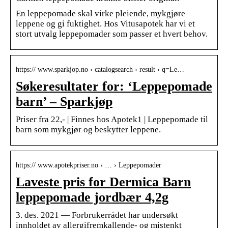
En leppepomade skal virke pleiende, mykgjøre
leppene og gi fuktighet. Hos Vitusapotek har vi et
stort utvalg leppepomader som passer et hvert behov.
https:// www.sparkjop.no › catalogsearch › result › q=Le…
Søkeresultater for: ‘Leppepomade
barn’ – Sparkjøp
Priser fra 22,- | Finnes hos Apotek1 | Leppepomade til
barn som mykgjør og beskytter leppene.
https:// www.apotekpriser.no › … › Leppepomader
Laveste pris for Dermica Barn
leppepomade jordbær 4,2g
3. des. 2021 — Forbrukerrådet har undersøkt
innholdet av allergifremkallende- og mistenkt