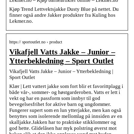
Lekmer.no – Kjøp barneartikler online – Lekmer.no
Kjøp Trend Lettvektsjakke Dusty Blue på nettet. Du
finner også andre Jakker produkter fra Kuling hos
Lekmer.no.
https:// sportoutlet.no › product
Vikafjell Vatts Jakke – Junior –
Ytterbekledning – Sport Outlet
Vikafjell Vatts Jakke – Junior – Ytterbekledning |
Sport Outlet
Klær | Lett vattert jakke som fort blir et favorittplagg i
både vår-, sommer- og høstgarderoben. Vatts er lett i
vekt og har en passform som innbyr til god
bevegelsesfrihet for aktive barn og ungdommer.
Fungerer supert som en lun ytterjakke, men kan også
benyttes som isolerende mellomlag på innsiden av en
skalljakke.Jakken har to praktiske stikklommer og
god hette. Glidelåsen har myk polstring øverst mot