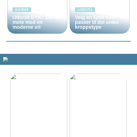
GUIDER
LIVSSTIL
Utforsk BYIC: Dansk
Velg en kjole som
mote med en
passer til din unike
moderne vri
kroppstype