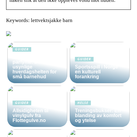
haken slik at den ikke oppleves vond mot huden.
Keywords: lettvektsjakke barn
GUIDER
Solkrem uten
GUIDER
parfyme: Den
usynlige
Sportsspill i Norge
hverdagshelten for
en kulturell
små barnehud
forankring
GUIDER
HELSE
Allsidigheten til
Treningsbukser: En
vinylgulv fra
blanding av komfort
Flottegulve.no
og ytelse