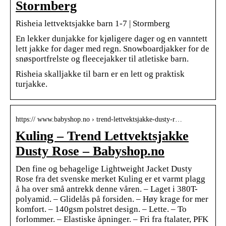
Stormberg
Risheia lettvektsjakke barn 1-7 | Stormberg
En lekker dunjakke for kjøligere dager og en vanntett
lett jakke for dager med regn. Snowboardjakker for de
snøsportfrelste og fleecejakker til atletiske barn.
Risheia skalljakke til barn er en lett og praktisk
turjakke.
https:// www.babyshop.no › trend-lettvektsjakke-dusty-r…
Kuling – Trend Lettvektsjakke
Dusty Rose – Babyshop.no
Den fine og behagelige Lightweight Jacket Dusty
Rose fra det svenske merket Kuling er et varmt plagg
å ha over små antrekk denne våren. – Laget i 380T-
polyamid. – Glidelås på forsiden. – Høy krage for mer
komfort. – 140gsm polstret design. – Lette. – To
forlommer. – Elastiske åpninger. – Fri fra ftalater, PFK