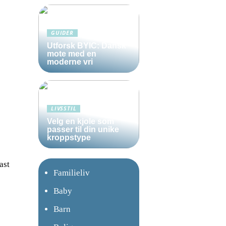
GUIDER
Utforsk BYIC: Dansk
mote med en
moderne vri
LIVSSTIL
Velg en kjole som
passer til din unike
kroppstype
ast
Familieliv
Baby
Barn