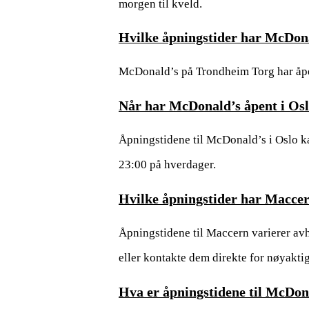
morgen til kveld.
Hvilke åpningstider har McDon
McDonald’s på Trondheim Torg har åpent
Når har McDonald’s åpent i Os
Åpningstidene til McDonald’s i Oslo kan
23:00 på hverdager.
Hvilke åpningstider har Macce
Åpningstidene til Maccern varierer avhe
eller kontakte dem direkte for nøyakti
Hva er åpningstidene til McDo