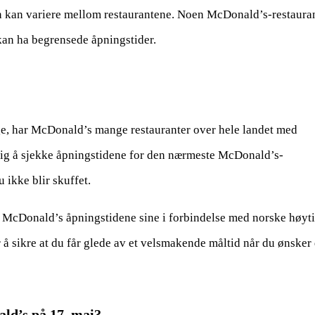
 kan variere mellom restaurantene. Noen McDonald’s-restaura
kan ha begrensede åpningstider.
e, har McDonald’s mange restauranter over hele landet med
ktig å sjekke åpningstidene for den nærmeste McDonald’s-
u ikke blir skuffet.
er McDonald’s åpningstidene sine i forbindelse med norske høyti
å sikre at du får glede av et velsmakende måltid når du ønsker 
ld’s på 17. mai?