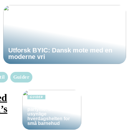
Utforsk BYIC: Dansk mote med en
moderne vri
til
Guider
ed
GUIDER
Solkrem uten
’s
parfyme: Den
usynlige
hverdagshelten for
små barnehud