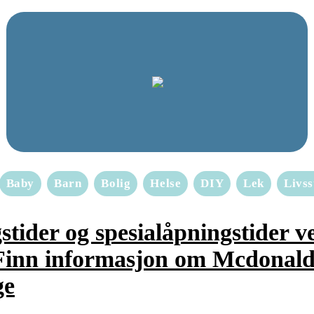
Baby
Barn
Bolig
Helse
DIY
Lek
Livss
tider og spesialåpningstider v
 Finn informasjon om Mcdonald
ge