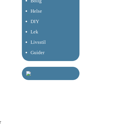
Bolig
Helse
DIY
Lek
Livsstil
Guider
r