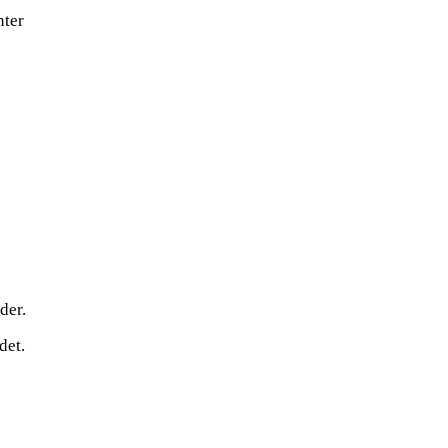
nter
der.
det.