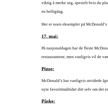
viktig å merke seg, spesielt hvis du pl
en helligdag.
Her er noen eksempler på McDonald’s s
17. mai:
På nasjonaldagen har de fleste McDona
restaurantene, men vanligvis vil de v
Pinse:
McDonald’s har vanligvis utvidede åpni
nyte favorittmåltidet ditt selv om det e
Påske: