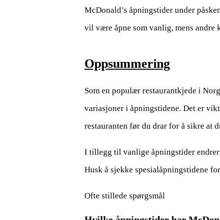
McDonald’s åpningstider under påsken
vil være åpne som vanlig, mens andre 
Oppsummering
Som en populær restaurantkjede i Norg
variasjoner i åpningstidene. Det er vi
restauranten før du drar for å sikre at d
I tillegg til vanlige åpningstider endr
Husk å sjekke spesialåpningstidene for 
Ofte stillede spørgsmål
Hvilke åpningstider har McDona