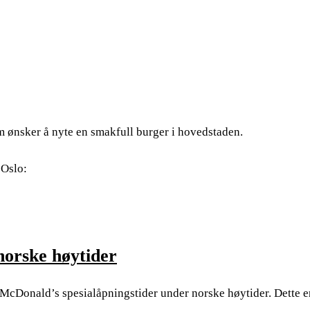
om ønsker å nyte en smakfull burger i hovedstaden.
 Oslo:
norske høytider
byr McDonald’s spesialåpningstider under norske høytider. Dette e