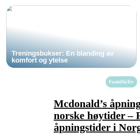
Treningsbukser: En blanding av
komfort og ytelse
Familieliv
Mcdonald’s åpnings
norske høytider –
åpningstider i Nor