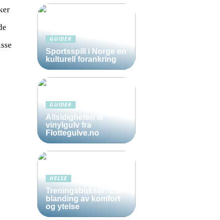
ker
de
GUIDER
isse
Sportsspill i Norge en
kulturell forankring
GUIDER
Allsidigheten til
vinylgulv fra
Flottegulve.no
HELSE
Treningsbukser: En
blanding av komfort
og ytelse