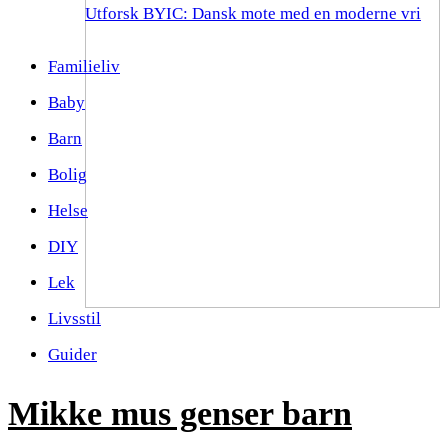
Utforsk BYIC: Dansk mote med en moderne vri
Familieliv
Baby
Barn
Bolig
Helse
DIY
Lek
Livsstil
Guider
Mikke mus genser barn