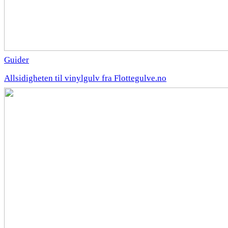
Guider
Allsidigheten til vinylgulv fra Flottegulve.no