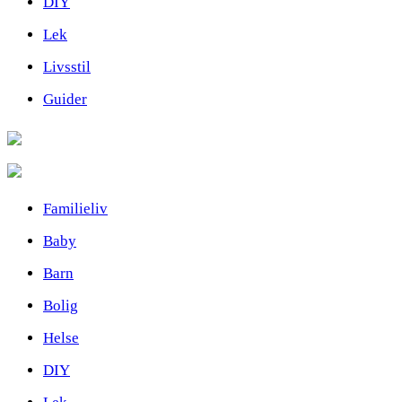
DIY
Lek
Livsstil
Guider
Familieliv
Baby
Barn
Bolig
Helse
DIY