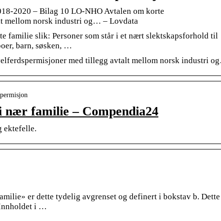
018-2020 – Bilag 10 LO-NHO Avtalen om korte
alt mellom norsk industri og… – Lovdata
 familie slik: Personer som står i et nært slektskapsforhold til
boer, barn, søsken, …
lferdspermisjoner med tillegg avtalt mellom norsk industri o
spermisjon
 i nær familie – Compendia24
 ektefelle.
milie» er dette tydelig avgrenset og definert i bokstav b. Dette
Innholdet i …