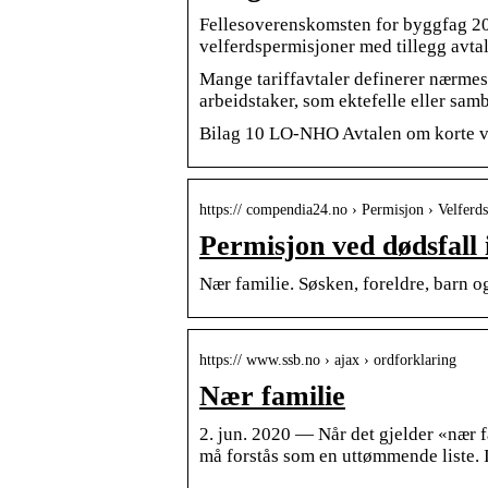
Fellesoverenskomsten for byggfag 2
velferdspermisjoner med tillegg avt
Mange tariffavtaler definerer nærmeste
arbeidstaker, som ektefelle eller sam
Bilag 10 LO-NHO Avtalen om korte ve
https:// compendia24.no › Permisjon › Velferd
Permisjon ved dødsfall
Nær familie. Søsken, foreldre, barn og
https:// www.ssb.no › ajax › ordforklaring
Nær familie
2. jun. 2020 — Når det gjelder «nær fa
må forstås som en uttømmende liste. 