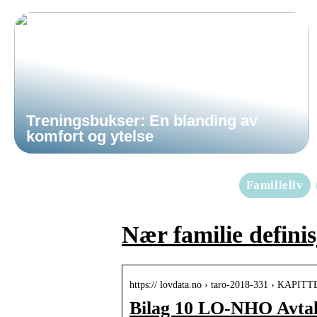
Treningsbukser: En blanding av
komfort og ytelse
Familieliv
Nær familie defini
https:// lovdata.no › taro-2018-331 › KAPIT
Bilag 10 LO-NHO Avtal