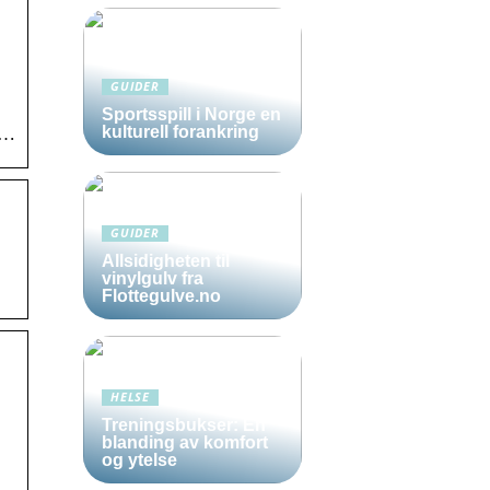
GUIDER
Sportsspill i Norge en
kulturell forankring
g…
GUIDER
Allsidigheten til
vinylgulv fra
Flottegulve.no
HELSE
Treningsbukser: En
blanding av komfort
og ytelse