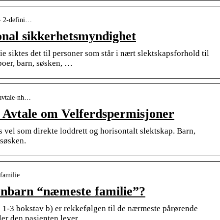
 › 2-defini…
jonal sikkerhetsmyndighet
siktes det til personer som står i nært slektskapsforhold til
boer, barn, søsken, …
favtale-nh…
 Avtale om Velferdspermisjoner
 vel som direkte loddrett og horisontalt slektskap. Barn,
 søsken.
familie
kenbarn “næmeste familie”?
§ 1-3 bokstav b) er rekkefølgen til de nærmeste pårørende
ller den pasienten lever …