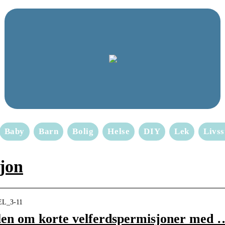
Baby
Barn
Bolig
Helse
DIY
Lek
Livss
sjon
TEL_3-11
en om korte velferdspermisjoner med 