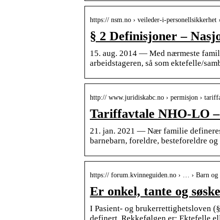
https:// nsm.no › veileder-i-personellsikkerhet
§ 2 Definisjoner – Nas
15. aug. 2014 — Med nærmeste familie 
arbeidstageren, så som ektefelle/sam
http:// www.juridiskabc.no › permisjon › tarif
Tariffavtale NHO-LO –
21. jan. 2021 — Nær familie defineres
barnebarn, foreldre, besteforeldre og
https:// forum.kvinneguiden.no › … › Barn og 
Er onkel, tante og søs
I Pasient- og brukerrettighetsloven (
definert. Rekkefølgen er: Ektefelle e