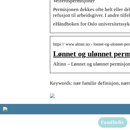
Velferdspermisjoner
Permisjonen dekkes ofte helt eller del
refusjon til arbeidsgiver. I andre tilfe
eHåndboken for Oslo universitetssy
https:// www.altinn.no › lonnet-og-ulonnet-pe
Lønnet og ulønnet perm
Altinn – Lønnet og ulønnet permisjo
Keywords: nær familie definisjon, nærm
Familieliv