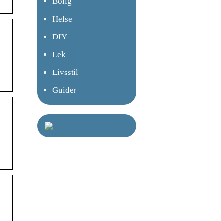
Bolig
Helse
DIY
Lek
Livsstil
Guider