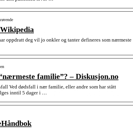
årørende
 Wikipedia
ar oppdratt deg vil jo onkler og tanter defineres som nærmeste
ren
 “nærmeste familie”? – Diskusjon.no
all Ved dødsfall i nær familie, eller andre som har stått
lges inntil 5 dager i …
 eHåndbok