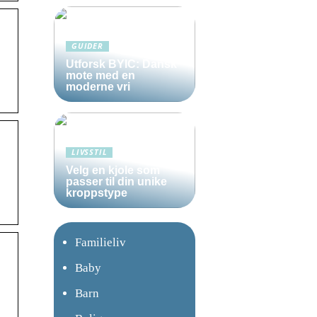
GUIDER
Utforsk BYIC: Dansk
mote med en
moderne vri
LIVSSTIL
Velg en kjole som
passer til din unike
kroppstype
Familieliv
Baby
Barn