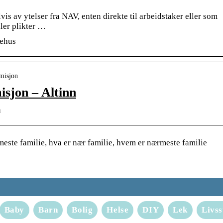
vis av ytelser fra NAV, enten direkte til arbeidstaker eller som
ller plikter …
kehus
rmisjon
isjon – Altinn
n
este familie, hva er nær familie, hvem er nærmeste familie
Baby
Barn
Bolig
Helse
DIY
Lek
Livss