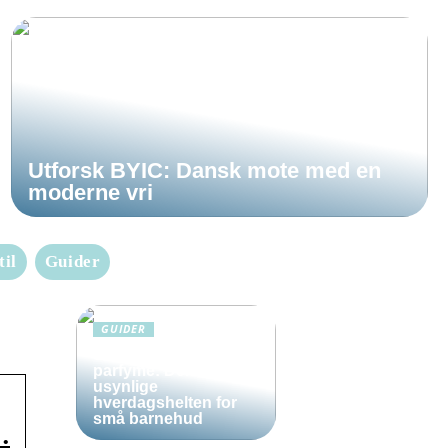
Utforsk BYIC: Dansk mote med en
moderne vri
til
Guider
GUIDER
Solkrem uten
parfyme: Den
usynlige
hverdagshelten for
små barnehud
…