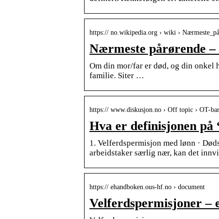
https:// no.wikipedia.org › wiki › Nærmeste_p
Nærmeste pårørende –
Om din mor/far er død, og din onkel h
familie. Siter …
https:// www.diskusjon.no › Off topic › OT-ba
Hva er definisjonen på
1. Velferdspermisjon med lønn · Dødsf
arbeidstaker særlig nær, kan det innvi
https:// ehandboken.ous-hf.no › document
Velferdspermisjoner –