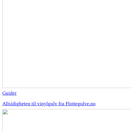
Guider
Allsidigheten til vinylgulv fra Flottegulve.no