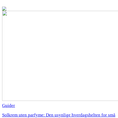
Guider
Solkrem uten parfyme: Den usynlige hverdagshelten for små