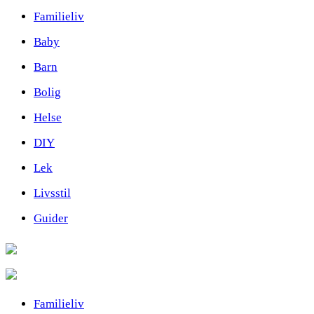
Familieliv
Baby
Barn
Bolig
Helse
DIY
Lek
Livsstil
Guider
Familieliv