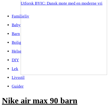
Utforsk BYIC: Dansk mote med en moderne vri
Familieliv
Baby
Barn
Bolig
Helse
DIY
Lek
Livsstil
Guider
Nike air max 90 barn