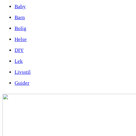
Baby
Barn
Bolig
Helse
DIY
Lek
Livsstil
Guider