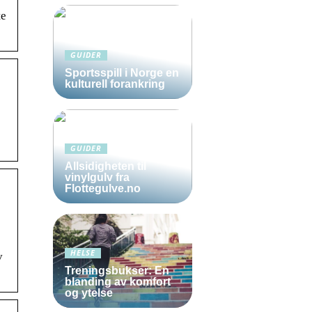
te
GUIDER
Sportsspill i Norge en
kulturell forankring
GUIDER
Allsidigheten til
vinylgulv fra
Flottegulve.no
HELSE
v
Treningsbukser: En
blanding av komfort
og ytelse