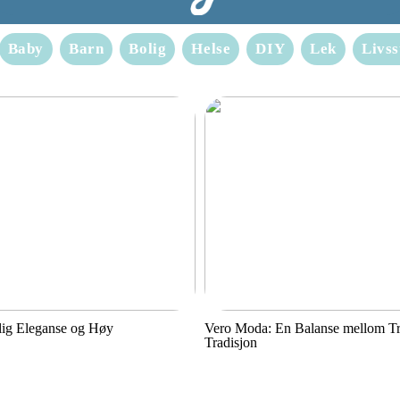
Baby
Barn
Bolig
Helse
DIY
Lek
Livss
lig Eleganse og Høy
Vero Moda: En Balanse mellom T
Tradisjon