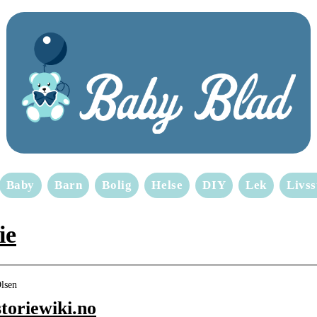
Baby
Barn
Bolig
Helse
DIY
Lek
Livss
ie
Olsen
storiewiki.no