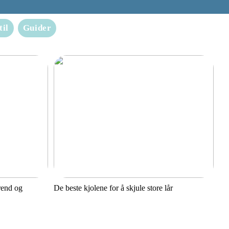
til
Guider
rend og
De beste kjolene for å skjule store lår