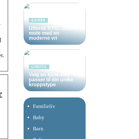
GUIDER
–
Utforsk BYIC: Dansk
mote med en
moderne vri
]
t.
LIVSSTIL
Velg en kjole som
passer til din unike
kroppstype
r
Familieliv
Baby
Barn