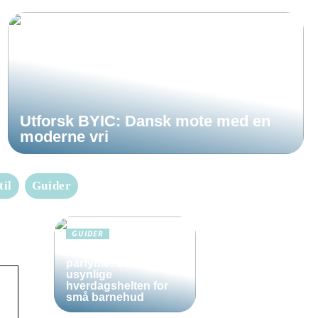
Utforsk BYIC: Dansk mote med en
moderne vri
til
Guider
GUIDER
Solkrem uten
parfyme: Den
usynlige
hverdagshelten for
små barnehud