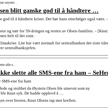
-har-oeystei…
sen blitt ganske god til å håndtere …
e god til å håndtere kriser. Det bør hans etterfølger også være. 
stor og nær for 59-åringen og resten av Olsen-familien. – [Knut
 helt til det siste.
limakrise. Lite har vært normalt for sentralbanken det siste tiåre
er sentralbanksjefen.
lette-alle-s…
 ikke slette alle SMS-ene fra ham – SeHe
lle SMS-ene fra ham
glede og stolthet da Øystein Olsen ble utnevnt som ny
g ble Knut syk. De hadde opplevd å …
en over broren, Knut Olsens tap mot kreften.