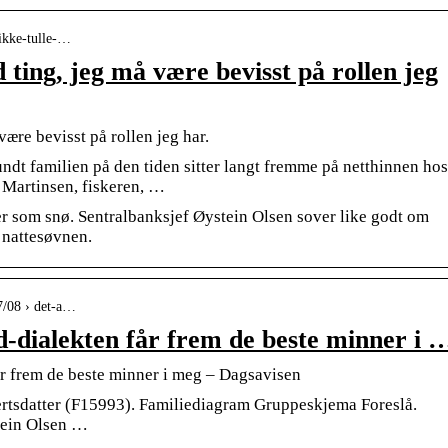
-ikke-tulle-…
 ting, jeg må være bevisst på rollen jeg
være bevisst på rollen jeg har.
undt familien på den tiden sitter langt fremme på netthinnen hos
 Martinsen, fiskeren, …
er som snø. Sentralbanksjef Øystein Olsen sover like godt om
e nattesøvnen.
7/08 › det-a…
d-dialekten får frem de beste minner i 
år frem de beste minner i meg – Dagsavisen
rtsdatter (F15993). Familiediagram Gruppeskjema Foreslå.
tein Olsen …