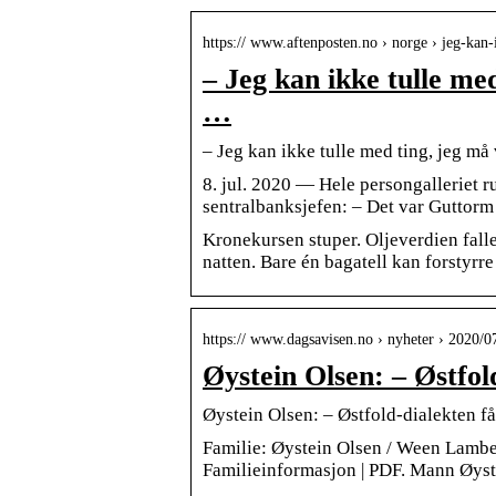
https:// www.aftenposten.no › norge › jeg-kan
– Jeg kan ikke tulle med
…
– Jeg kan ikke tulle med ting, jeg må 
8. jul. 2020 — Hele persongalleriet r
sentralbanksjefen: – Det var Guttorm
Kronekursen stuper. Oljeverdien fall
natten. Bare én bagatell kan forstyrr
https:// www.dagsavisen.no › nyheter › 2020/0
Øystein Olsen: – Østfol
Øystein Olsen: – Østfold-dialekten f
Familie: Øystein Olsen / Ween Lambe
Familieinformasjon | PDF. Mann Øys