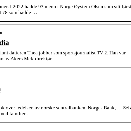
soner. I 2022 hadde 93 menn i Norge Øystein Olsen som sitt førs
det 78 som hadde …
en
dia
blant datteren Thea jobber som sportsjournalist TV 2. Han var
nn av Akers Mek-direktør …
a
tok over ledelsen av norske sentralbanken, Norges Bank, … Sel
 med familien.