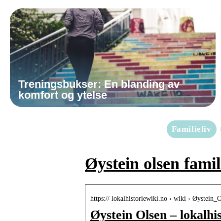
Treningsbukser: En blanding av
komfort og ytelse
Familieliv
Øystein olsen famil
https:// lokalhistoriewiki.no › wiki › Øystein_
Øystein Olsen – lokalhi