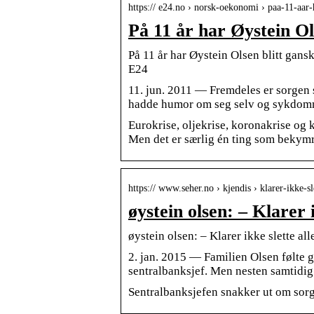
https:// e24.no › norsk-oekonomi › paa-11-aar
På 11 år har Øystein Ol
På 11 år har Øystein Olsen blitt gansk
E24
11. jun. 2011 — Fremdeles er sorgen 
hadde humor om seg selv og sykdommen
Eurokrise, oljekrise, koronakrise og k
Men det er særlig én ting som bekymr
https:// www.seher.no › kjendis › klarer-ikke-s
øystein olsen: – Klarer
øystein olsen: – Klarer ikke slette a
2. jan. 2015 — Familien Olsen følte 
sentralbanksjef. Men nesten samtidi
Sentralbanksjefen snakker ut om sorg