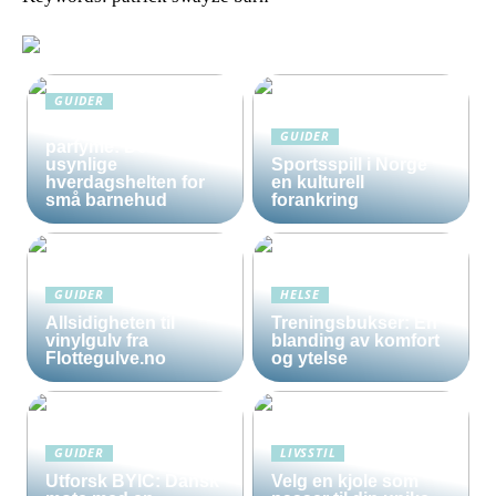
GUIDER
Solkrem uten
GUIDER
parfyme: Den
usynlige
Sportsspill i Norge
hverdagshelten for
en kulturell
små barnehud
forankring
GUIDER
HELSE
Allsidigheten til
Treningsbukser: En
vinylgulv fra
blanding av komfort
Flottegulve.no
og ytelse
GUIDER
LIVSSTIL
Utforsk BYIC: Dansk
Velg en kjole som