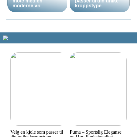
mote med en
passer til din unike
moderne vri
kroppstype
Velg en kjole som passer til
Puma – Sportslig Eleganse
din unike kroppstype
og Høy Funksjonalitet