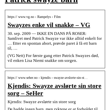
https:// www.vg.no › Rampelys › Film
Swayzes enke vil snakke – VG
30. sep. 2009 — IKKE EN DANS PÅ ROSER:
Samlivet med Patrick Swayze var ikke alltid enkelt for
… Etter en spontan abort, prøvde paret å få ett barn
til, …
(VG Nett) For første gang etter Patrick Swayzes død,
vil enken Lisa Niemi snakke om sorgen.
https:// www.seher.no › kjendis › swayze-avslorte-sin-st…
Kjendis: Swayze avslørte sin store
sorg – SeHer
Kjendis: Swayze avslørte sin store sorg
De hadde ingen barn, men ryktene er at forholdet til