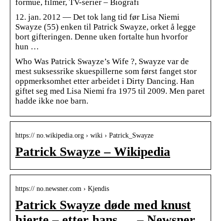
formue, filmer, TV-serier – Biografi
12. jan. 2012 — Det tok lang tid før Lisa Niemi
Swayze (55) enken til Patrick Swayze, orket å legge
bort gifteringen. Denne uken fortalte hun hvorfor
hun …
Who Was Patrick Swayze’s Wife ?, Swayze var de
mest suksessrike skuespillerne som først fanget stor
oppmerksomhet etter arbeidet i Dirty Dancing. Han
giftet seg med Lisa Niemi fra 1975 til 2009. Men paret
hadde ikke noe barn.
https:// no.wikipedia.org › wiki › Patrick_Swayze
Patrick Swayze – Wikipedia
https:// no.newsner.com › Kjendis
Patrick Swayze døde med knust
hjerte – etter hans … – Newsner