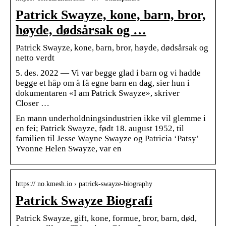
Patrick Swayze, kone, barn, bror,
høyde, dødsårsak og …
Patrick Swayze, kone, barn, bror, høyde, dødsårsak og
netto verdt
5. des. 2022 — Vi var begge glad i barn og vi hadde
begge et håp om å få egne barn en dag, sier hun i
dokumentaren «I am Patrick Swayze», skriver
Closer …
En mann underholdningsindustrien ikke vil glemme i
en fei; Patrick Swayze, født 18. august 1952, til
familien til Jesse Wayne Swayze og Patricia ‘Patsy’
Yvonne Helen Swayze, var en
https:// no.kmesh.io › patrick-swayze-biography
Patrick Swayze Biografi
Patrick Swayze, gift, kone, formue, bror, barn, død,