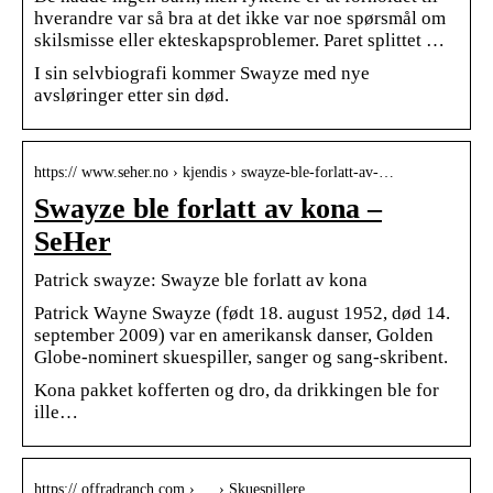
hverandre var så bra at det ikke var noe spørsmål om
skilsmisse eller ekteskapsproblemer. Paret splittet …
I sin selvbiografi kommer Swayze med nye
avsløringer etter sin død.
https:// www.seher.no › kjendis › swayze-ble-forlatt-av-…
Swayze ble forlatt av kona –
SeHer
Patrick swayze: Swayze ble forlatt av kona
Patrick Wayne Swayze (født 18. august 1952, død 14.
september 2009) var en amerikansk danser, Golden
Globe-nominert skuespiller, sanger og sang-skribent.
Kona pakket kofferten og dro, da drikkingen ble for
ille…
https:// offradranch.com › … › Skuespillere