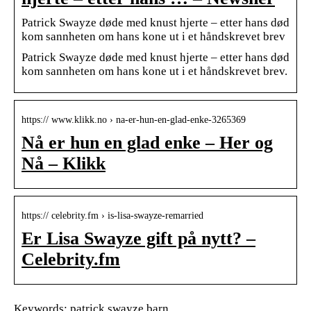
Patrick Swayze døde med knust hjerte – etter hans død
kom sannheten om hans kone ut i et håndskrevet brev
Patrick Swayze døde med knust hjerte – etter hans død
kom sannheten om hans kone ut i et håndskrevet brev.
https:// www.klikk.no › na-er-hun-en-glad-enke-3265369
Nå er hun en glad enke – Her og
Nå – Klikk
https:// celebrity.fm › is-lisa-swayze-remarried
Er Lisa Swayze gift på nytt? –
Celebrity.fm
Keywords: patrick swayze barn