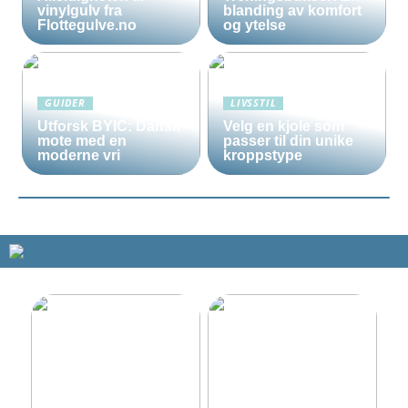
vinylgulv fra
blanding av komfort
Flottegulve.no
og ytelse
GUIDER
LIVSSTIL
Utforsk BYIC: Dansk
Velg en kjole som
mote med en
passer til din unike
moderne vri
kroppstype