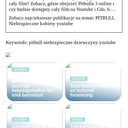
cały film? Zobacz, gdzie obejrzeć Pitbulla 3 online i
czy będzie dostępny cały film na Youtube i Cda. 6 …
Zobacz najciekawsze publikacje na temat: PITBULL
Niebezpieczne kobiety youtube
Keywords: pitbull niebezpieczne dziewczyny youtube
GUIDER
Solkrem uten
GUIDER
parfyme: Den
usynlige
Sportsspill i Norge
hverdagshelten for
en kulturell
små barnehud
forankring
GUIDER
HELSE
Allsidigheten til
Treningsbukser: En