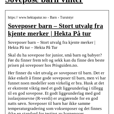
https:// www.hektapatur.no › Barn › Turutstyr
Soveposer barn – Stort utvalg fra
kjente merker | Hekta På tur
Soveposer barn – Stort utvalg fra kjente merker |
Hekta På tur – Hekta På Tur
Skal du ha sovepose for junior, små barn og babyer?
Før du finner frem telt og sekk kan du finne den beste
prisen på soveposer hos Prisguiden.no.
Her finner du vårt utvalg av soveposer til barn. Det er
ikke enkelt å finne gode soveposer til barn, men vi har
funnet noen modeller som virkelig er bra. Husk at det
er ekstremt viktig med et godt liggeunderlag i tillegg
til en god sovepose. Et godt liggeunderlag med god
isolasjonsevne (R-verdi) er avgjørende for en god
natts søvn. Soveposer til barn har ikke samme
temperaturgradering som voksenposer og det finnes
ikke en standard for testing av barneposer.