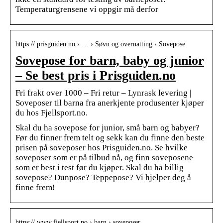
Temperaturgrensene vi oppgir må derfor
https:// prisguiden.no › … › Søvn og overnatting › Sovepose
Sovepose for barn, baby og junior
– Se best pris i Prisguiden.no
Fri frakt over 1000 – Fri retur – Lynrask levering |
Soveposer til barna fra anerkjente produsenter kjøper
du hos Fjellsport.no.
Skal du ha sovepose for junior, små barn og babyer?
Før du finner frem telt og sekk kan du finne den beste
prisen på soveposer hos Prisguiden.no. Se hvilke
soveposer som er på tilbud nå, og finn soveposene
som er best i test før du kjøper. Skal du ha billig
sovepose? Dunpose? Teppepose? Vi hjelper deg å
finne frem!
https:// www.fjellsport.no › barn › soveposer