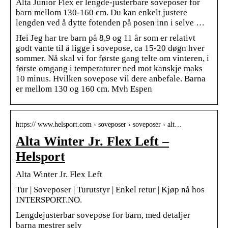
Alta Junior Flex er lengde-justerbare soveposer for
barn mellom 130-160 cm. Du kan enkelt justere
lengden ved å dytte fotenden på posen inn i selve …
Hei Jeg har tre barn på 8,9 og 11 år som er relativt
godt vante til å ligge i sovepose, ca 15-20 døgn hver
sommer. Nå skal vi for første gang telte om vinteren, i
første omgang i temperaturer ned mot kanskje maks
10 minus. Hvilken sovepose vil dere anbefale. Barna
er mellom 130 og 160 cm. Mvh Espen
https:// www.helsport.com › soveposer › soveposer › alt…
Alta Winter Jr. Flex Left –
Helsport
Alta Winter Jr. Flex Left
Tur | Soveposer | Turutstyr | Enkel retur | Kjøp nå hos
INTERSPORT.NO.
Lengdejusterbar sovepose for barn, med detaljer
barna mestrer selv