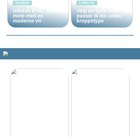
GUIDER
LIVSSTIL
Utforsk BYIC: Dansk
Velg en kjole som
mote med en
passer til din unike
moderne vri
kroppstype