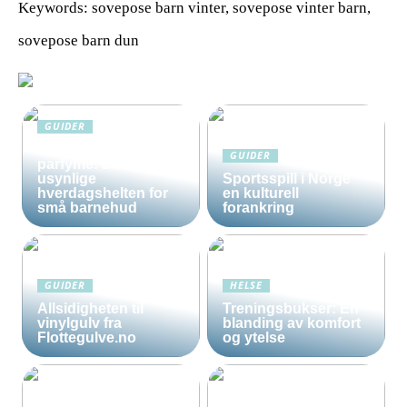
Keywords: sovepose barn vinter, sovepose vinter barn,
sovepose barn dun
GUIDER
Solkrem uten
GUIDER
parfyme: Den
usynlige
Sportsspill i Norge
hverdagshelten for
en kulturell
små barnehud
forankring
GUIDER
HELSE
Allsidigheten til
Treningsbukser: En
vinylgulv fra
blanding av komfort
Flottegulve.no
og ytelse