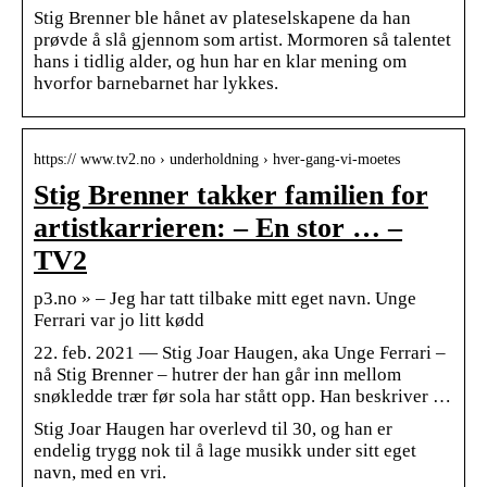
Stig Brenner ble hånet av plateselskapene da han
prøvde å slå gjennom som artist. Mormoren så talentet
hans i tidlig alder, og hun har en klar mening om
hvorfor barnebarnet har lykkes.
https:// www.tv2.no › underholdning › hver-gang-vi-moetes
Stig Brenner takker familien for
artistkarrieren: – En stor … –
TV2
p3.no » – Jeg har tatt tilbake mitt eget navn. Unge
Ferrari var jo litt kødd
22. feb. 2021 — Stig Joar Haugen, aka Unge Ferrari –
nå Stig Brenner – hutrer der han går inn mellom
snøkledde trær før sola har stått opp. Han beskriver …
Stig Joar Haugen har overlevd til 30, og han er
endelig trygg nok til å lage musikk under sitt eget
navn, med en vri.