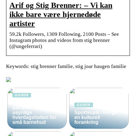
Arif og Stig Brenner: – Vi kan
ikke bare være hjernedøde
artister
59.2k Followers, 1309 Following, 2100 Posts – See
Instagram photos and videos from stig brenner
(@ungeferrari)
Keywords: stig brenner familie, stig joar haugen familie
GUIDER
Solkrem uten
GUIDER
parfyme: Den
usynlige
Sportsspill i Norge
hverdagshelten for
en kulturell
små barnehud
forankring