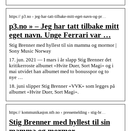
https:// p3.no › jeg-har-tatt-tilbake-mitt-eget-navn-og-pr…
p3.no » – Jeg har tatt tilbake mitt
eget navn. Unge Ferrari var …
Stig Brenner med hyllest til sin mamma og mormor |
Sony Music Norway
17. jun. 2021 — I mars i år slapp Stig Brenner det
kritikerroste albumet «Hvite Duer, Sort Magi» og i
mai utvidet han albumet med to bonusspor og to
nye …
18. juni slipper Stig Brenner «VVK» som legges på
albumet «Hvite Duer, Sort Magi».
https:// kommunikasjon.ntb.no › pressemelding › stig-br…
Stig Brenner med hyllest til sin
mamma og mormor