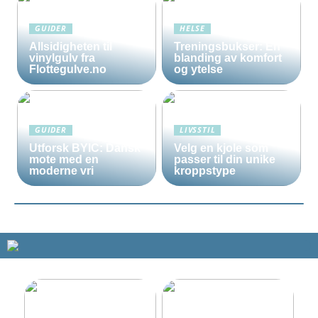
GUIDER
HELSE
Allsidigheten til
Treningsbukser: En
vinylgulv fra
blanding av komfort
Flottegulve.no
og ytelse
GUIDER
LIVSSTIL
Utforsk BYIC: Dansk
Velg en kjole som
mote med en
passer til din unike
moderne vri
kroppstype