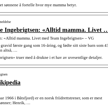
et sønnene å fortelle hvor mye mamma betyr.
meldelse
one Ingebrigtsen: «Alltid mamma. Livet 
sen: «Alltid mamma. Livet med Team Ingebrigtsen» – VG
gravid første gang som 16-åring, og fødte sitt siste barn som 4
un altså, …
tsen» truer med å drukne i et hav av uvesentlige detaljer.
igtsen
ikipedia
ar 1966 i Båtsfjord) er en norsk friidrettstrener, som er mest
e sønner; Henrik, …