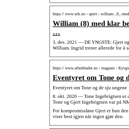
https:// www.nrk.no › sport › william-_8_-me
William (8) med klar be
…
3. des. 2021 — DE YNGSTE: Gjert og 
William. Ingrid trener allerede for å
https:// www.aftenbladet.no › magasin › Kyv
Eventyret om Tone og d
Eventyret om Tone og de sju ungene
8. okt. 2020 — Tone Ingebrigtsen er a
Tone og Gjert Ingebrigtsen var på NM
For kompromissløse Gjert er hun den 
viser best igjen når ingen gjør den.