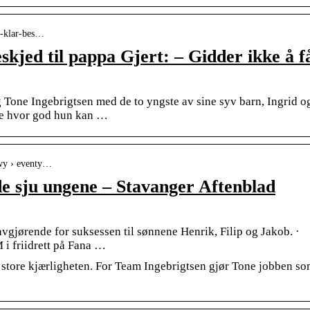
d-klar-bes…
skjed til pappa Gjert: – Gidder ikke å f
Tone Ingebrigtsen med de to yngste av sine syv barn, Ingrid o
 se hvor god hun kan …
gwy › eventy…
e sju ungene – Stavanger Aftenblad
vgjørende for suksessen til sønnene Henrik, Filip og Jakob. ·
 i friidrett på Fana …
store kjærligheten. For Team Ingebrigtsen gjør Tone jobben s