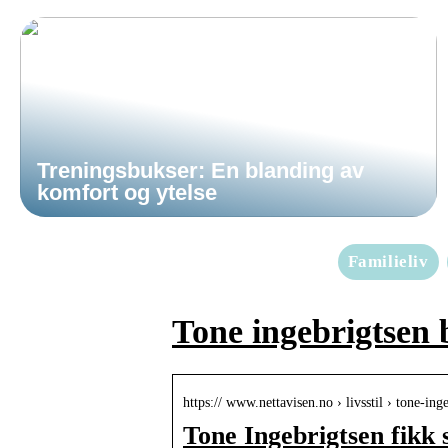
Treningsbukser: En blanding av
komfort og ytelse
Familieliv
Tone ingebrigtsen 
https:// www.nettavisen.no › livsstil › tone-in
Tone Ingebrigtsen fikk 