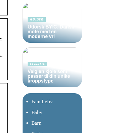
GUIDER
Utforsk BYIC: Dansk
mote med en
…
moderne vri
3-
LIVSSTIL
Velg en kjole som
passer til din unike
kroppstype
Familieliv
Baby
Barn