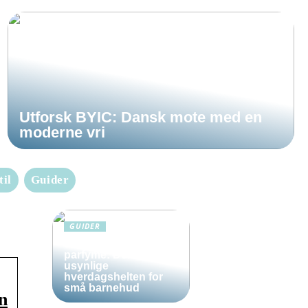
Utforsk BYIC: Dansk mote med en
moderne vri
til
Guider
GUIDER
Solkrem uten
parfyme: Den
usynlige
hverdagshelten for
små barnehud
n