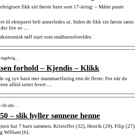
brigtsen fikk sitt første barn som 17-åring: – Måtte pante
et til ekteparet helt annerledes ut. Siden de fikk sin første sønn
 der fire av …
økonomisk tøff start som småbarnsforeldre.
ne-ingebrig…
sen forhold – Kjendis – Klikk
år og syv barn mer mammaerfaring enn de fleste. For når du
ene alltid setter hvert …
te-50-slik-…
 50 – slik hyller sønnene henne
tsen har 7 barn sammen. Kristoffer (32), Henrik (29), Filip (27)
og William (6).