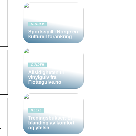
GUIDER
Sportsspill i Norge en
kulturell forankring
GUIDER
Allsidigheten til
vinylgulv fra
Flottegulve.no
HELSE
Treningsbukser: En
blanding av komfort
,
og ytelse