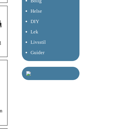
Bolig
Helse
DIY
å
Lek
g
Livsstil
Guider
om