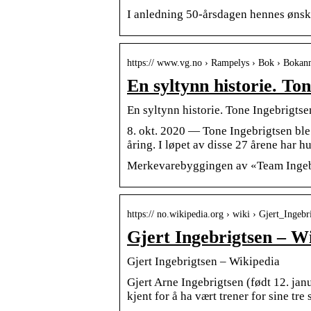
I anledning 50-årsdagen hennes ønsk
https:// www.vg.no › Rampelys › Bok › Bokan
En syltynn historie. T
En syltynn historie. Tone Ingebrigt
8. okt. 2020 — Tone Ingebrigtsen ble 
åring. I løpet av disse 27 årene har h
Merkevarebyggingen av «Team Ingebrig
https:// no.wikipedia.org › wiki › Gjert_Ingebr
Gjert Ingebrigtsen – W
Gjert Ingebrigtsen – Wikipedia
Gjert Arne Ingebrigtsen (født 12. janu
kjent for å ha vært trener for sine tr