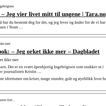
ngebrigtsen
– Jeg vier livet mitt til ungene | Tara.no
 har du bestemt deg for det, og jeg lever og ånder for de vi har
mmaen i Team …
ikke-mer
bok: – Jeg orket ikke mer – Dagbladet
ket ikke mer
barn. Det er en svært åpenhjertig Ingebrigtsen som snakker ut i
v journalisten Kristin …
nte idrettsmor om kriser, tunge stunder, gråt og øyeblikk hvor h
morer-fort…