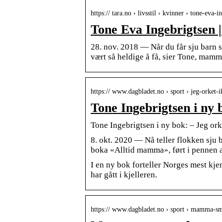
https:// tara.no › livsstil › kvinner › tone-eva-i
Tone Eva Ingebrigtsen | 
28. nov. 2018 — Når du får sju barn så
vært så heldige å få, sier Tone, ma
https:// www.dagbladet.no › sport › jeg-orket-
Tone Ingebrigtsen i ny 
Tone Ingebrigtsen i ny bok: – Jeg or
8. okt. 2020 — Nå teller flokken sju 
boka «Alltid mamma», ført i pennen a
I en ny bok forteller Norges mest kje
har gått i kjelleren.
https:// www.dagbladet.no › sport › mamma-s