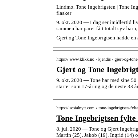
Lindmo, Tone Ingebrigsten | Tone Inge
flasker
9. okt. 2020 — I dag ser imidlertid liv
sammen har paret fått totalt syv barn,
Gjert og Tone Ingebrigtsen hadde en 
https:// www.klikk.no › kjendis › gjert-og-to
Gjert og Tone Ingebrigt
9. okt. 2020 — Tone har med sine 50 
starter som 17-åring og de neste 33 år
https:// sosialnytt.com › tone-ingebrigtsen-fyl
Tone Ingebrigtsen fylte
8. jul. 2020 — Tone og Gjert Ingebrig
Martin (25), Jakob (19), Ingrid (14) 