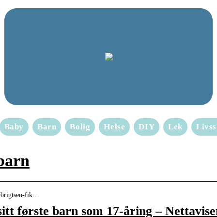
Baby
Barn
Bolig
Helse
DIY
Lek
Livss
barn
gebrigtsen-fik…
sitt første barn som 17-åring – Nettavise