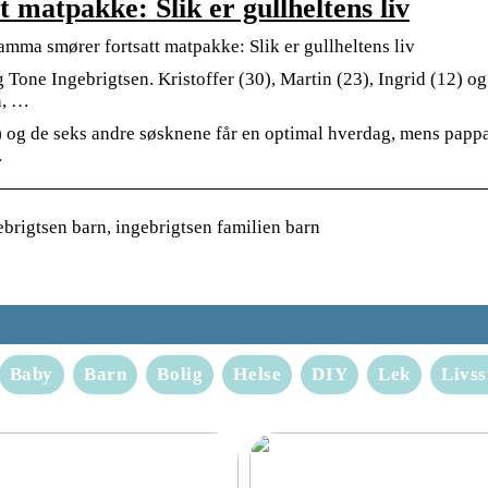
matpakke: Slik er gullheltens liv
mma smører fortsatt matpakke: Slik er gullheltens liv
 Tone Ingebrigtsen. Kristoffer (30), Martin (23), Ingrid (12) og
n, …
 og de seks andre søsknene får en optimal hverdag, mens papp
.
brigtsen barn, ingebrigtsen familien barn
Baby
Barn
Bolig
Helse
DIY
Lek
Livss