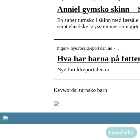
Anniel gymsko skinn – 
En super turnsko i skinn med lærsåle 
samt elastiske kryssremmer som gjør a
https:// nye.foreldreportalen.no › …
Hva har barna på føtte
Nye foreldreportalen.no
Keywords: turnsko barn
Familieliv