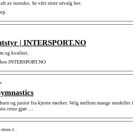
lt av turnsko. Se vårt store utvalg her.
ep.
tsutstyr | INTERSPORT.NO
m og kvalitet.
 nå hos INTERSPORT.NO
ko
ymnastics
l barn og junior fra kjente merker. Velg mellom mange modeller 
atis retur gjør …
ko-skinn-2…