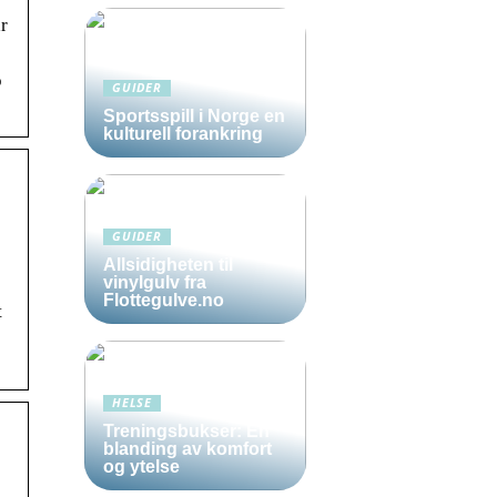
ar
p
GUIDER
Sportsspill i Norge en
kulturell forankring
GUIDER
Allsidigheten til
vinylgulv fra
Flottegulve.no
t
HELSE
Treningsbukser: En
blanding av komfort
og ytelse