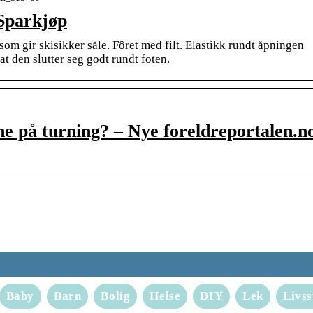
Sparkjøp
som gir skisikker såle. Fôret med filt. Elastikk rundt åpningen
t den slutter seg godt rundt foten.
ne på turning? – Nye foreldreportalen.n
Baby
Barn
Bolig
Helse
DIY
Lek
Livss