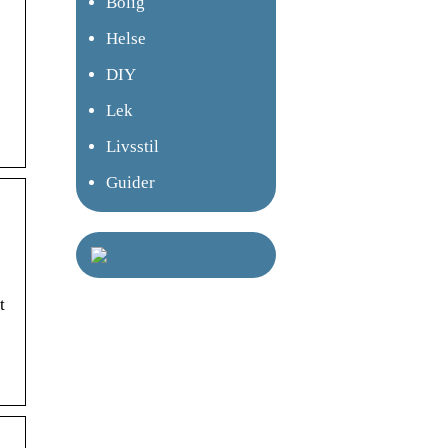
Bolig
Helse
DIY
Lek
Livsstil
Guider
t