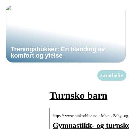
Treningsbukser: En blanding av
komfort og ytelse
Familieliv
Turnsko barn
https:// www.pinkorblue.no › Mote › Baby- og
Gymnastikk- og turnsko