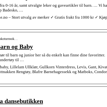
ra 0-16 år, samt utvalgte leker og gaveartikler til barn. … Vi h
top Badesko, …
.no – Stort utvalg av merker ✓ Gratis frakt fra 1000 kr ✓ Kjø
rnskoturnsok…
Barn og Baby
hør til barn og junior her så du enkelt kan finne dine favoritter.
rundertøy til …
baby, Lillelam Ullklær, Gullkorn Vinterdress, Levis, Gant, Kiva
Kattnakken Rengtøy, Blafre Barnehagessekk og Matboks, Condor
a dansebutikken