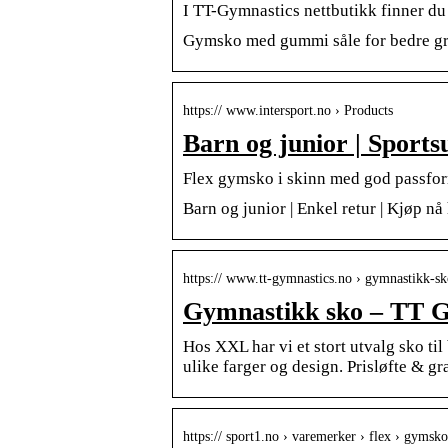
I TT-Gymnastics nettbutikk finner du a
Gymsko med gummi såle for bedre gr
https:// www.intersport.no › Products
Barn og junior | Spor
Flex gymsko i skinn med god passfor
Barn og junior | Enkel retur | Kjøp
https:// www.tt-gymnastics.no › gymnastikk-s
Gymnastikk sko – TT G
Hos XXL har vi et stort utvalg sko ti
ulike farger og design. Prisløfte & gr
https:// sport1.no › varemerker › flex › gyms