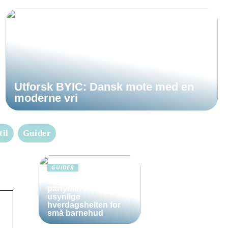
Utforsk BYIC: Dansk mote med en
moderne vri
til
Guider
GUIDER
Solkrem uten
parfyme: Den
usynlige
hverdagshelten for
små barnehud