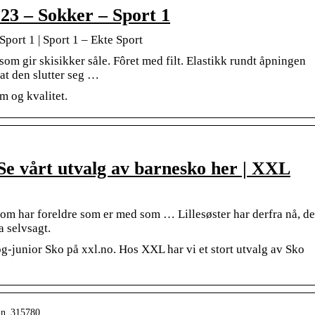
23 – Sokker – Sport 1
port 1 | Sport 1 – Ekte Sport
som gir skisikker såle. Fôret med filt. Elastikk rundt åpningen
at den slutter seg …
m og kvalitet.
| Se vårt utvalg av barnesko her | XXL
 som har foreldre som er med som … Lillesøster har derfra nå, de
a selvsagt.
og-junior Sko på xxl.no. Hos XXL har vi et stort utvalg av Sko
inn_315780