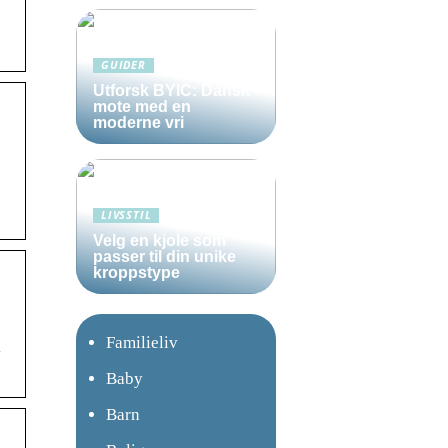
GUIDER
Utforsk BYIC: Dansk
mote med en
moderne vri
LIVSSTIL
Velg en kjole som
passer til din unike
kroppstype
Familieliv
i
Baby
Barn