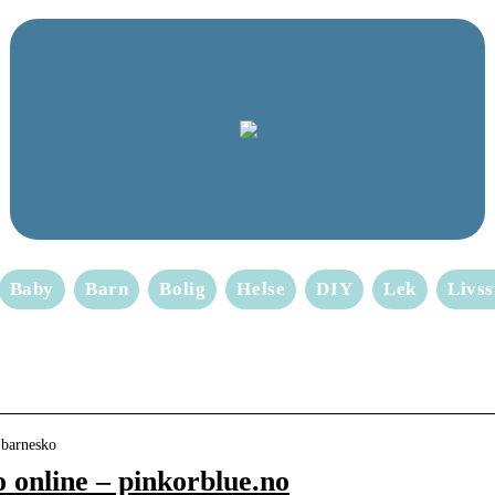
Baby
Barn
Bolig
Helse
DIY
Lek
Livss
 barnesko
 online – pinkorblue.no