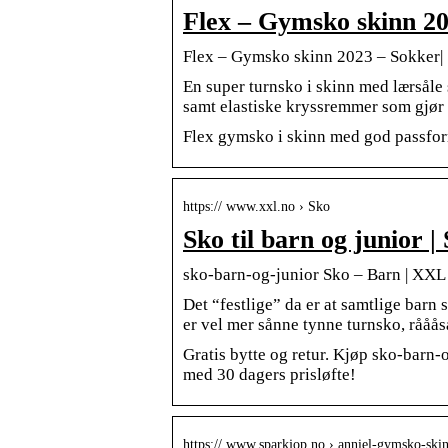
Flex – Gymsko skinn 20
Flex – Gymsko skinn 2023 – Sokker| S
En super turnsko i skinn med lærsåle 
samt elastiske kryssremmer som gjør 
Flex gymsko i skinn med god passfor
https:// www.xxl.no › Sko
Sko til barn og junior 
sko-barn-og-junior Sko – Barn | XXL
Det “festlige” da er at samtlige barn
er vel mer sånne tynne turnsko, rååås
Gratis bytte og retur. Kjøp sko-barn-
med 30 dagers prisløfte!
https:// www.sparkjop.no › anniel-gymsko-sk