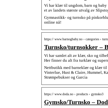
Vi har klær til ungdom, barn og baby f
et av landets største utvalg av Slips
Gymnastikk- og turnsko på pinkorblue
online nå!
https:// www.barnogbaby.no › categories › tu
Turnsko/turnsokker – 
Vi har samlet alt av klær, sko og tilbe
Her finner du alt fra turklær og supe
Nettbutikk med barneklær og klær til 
Vinterlue, Hust & Claire, Hummel, 
Strømpebukser og Garcia
https:// www.doda.no › products › gymsko3
Gymsko/Turnsko – Dod