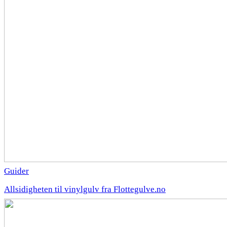
Guider
Allsidigheten til vinylgulv fra Flottegulve.no