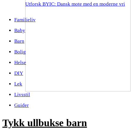
Utforsk BYIC: Dansk mote med en moderne vri
Familieliv
Baby
Barn
Bolig
Helse
DIY
Lek
Livsstil
Guider
Tykk ullbukse barn