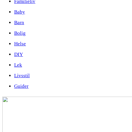
Familieliv
Baby
Barn
Bolig
Helse
DIY
Lek
Livsstil
Guider