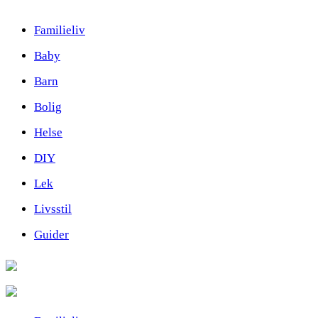
Familieliv
Baby
Barn
Bolig
Helse
DIY
Lek
Livsstil
Guider