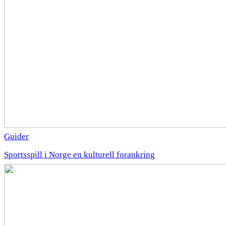
Guider
Sportsspill i Norge en kulturell forankring