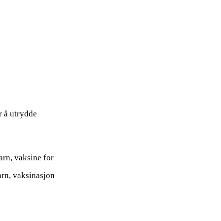
r å utrydde
arn, vaksine for
arn, vaksinasjon