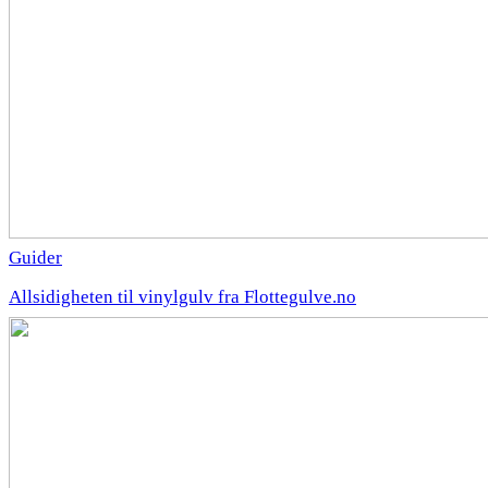
Guider
Allsidigheten til vinylgulv fra Flottegulve.no