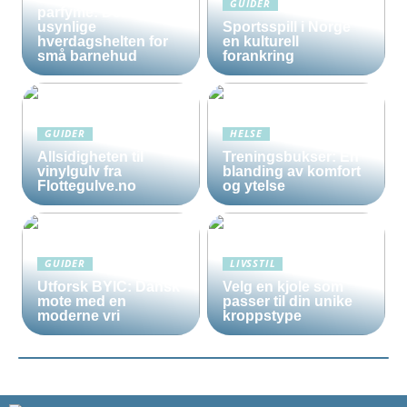
GUIDER
parfyme: Den
usynlige
Sportsspill i Norge
hverdagshelten for
en kulturell
små barnehud
forankring
GUIDER
HELSE
Allsidigheten til
Treningsbukser: En
vinylgulv fra
blanding av komfort
Flottegulve.no
og ytelse
GUIDER
LIVSSTIL
Utforsk BYIC: Dansk
Velg en kjole som
mote med en
passer til din unike
moderne vri
kroppstype