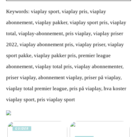
Keywords: viaplay sport, viaplay pris, viaplay
abonnement, viaplay pakker, viaplay sport pris, viaplay
total, viaplay-abonnement, pris viaplay, viaplay priser
2022, viaplay abonnement pris, viaplay priser, viaplay
sport pakke, viaplay pakker pris, premier league
abonnement, viaplay total pris, viaplay abonnementer,
priser viaplay, abonnement viaplay, priser på viaplay,
viaplay total premier league, pris på viaplay, hva koster
viaplay sport, pris viaplay sport
GUIDER
Solkrem uten