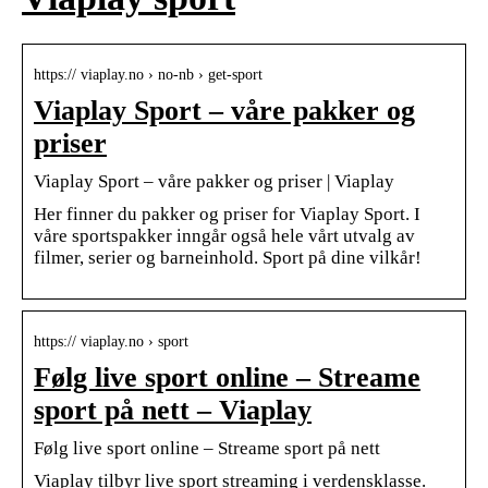
https:// viaplay.no › no-nb › get-sport
Viaplay Sport – våre pakker og
priser
Viaplay Sport – våre pakker og priser | Viaplay
Her finner du pakker og priser for Viaplay Sport. I
våre sportspakker inngår også hele vårt utvalg av
filmer, serier og barneinhold. Sport på dine vilkår!
https:// viaplay.no › sport
Følg live sport online – Streame
sport på nett – Viaplay
Følg live sport online – Streame sport på nett
Viaplay tilbyr live sport streaming i verdensklasse.