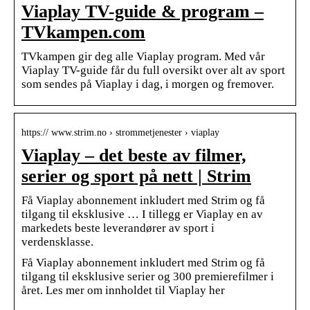
Viaplay TV-guide & program –
TVkampen.com
TVkampen gir deg alle Viaplay program. Med vår
Viaplay TV-guide får du full oversikt over alt av sport
som sendes på Viaplay i dag, i morgen og fremover.
https:// www.strim.no › strommetjenester › viaplay
Viaplay – det beste av filmer,
serier og sport på nett | Strim
Få Viaplay abonnement inkludert med Strim og få
tilgang til eksklusive … I tillegg er Viaplay en av
markedets beste leverandører av sport i
verdensklasse.
Få Viaplay abonnement inkludert med Strim og få
tilgang til eksklusive serier og 300 premierefilmer i
året. Les mer om innholdet til Viaplay her